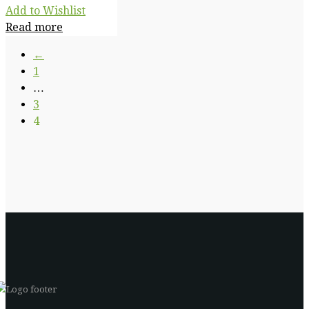
Add to Wishlist
Read more
←
1
…
3
4