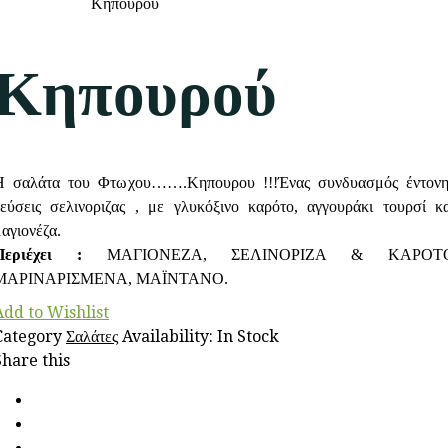
Home
Σαλάτες
Κηπουρού
Κηπουρού
Η σαλάτα του Φτωχου…….Κηπουρου !!!Ένας συνδυασμός έντονη
γεύσεις σελινοριζας , με γλυκόξινο καρότο, αγγουράκι τουρσί κα
αγιονέζα.
Περιέχει :
ΜΑΓΙΟΝΕΖΑ, ΣΕΛΙΝΟΡΙΖΑ & ΚΑΡΟΤ
ΜΑΡΙΝΑΡΙΣΜΕΝΑ, ΜΑΪΝΤΑΝΟ.
Add to Wishlist
Category
Σαλάτες
Availability
:
In Stock
Share this