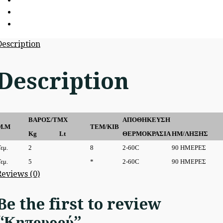
Description
Description
ΒΑΡΟΣ/ΤΜΧ
ΑΠΟΘΗΚΕΥΣΗ
Μ.Μ
ΤΕΜ/ΚΙΒ
Kg
Lt
ΘΕΡΜΟΚΡΑΣΙΑ
ΗΜ/ΛΗΞΗΣ
εμ.
2
8
2-60C
90 ΗΜΕΡΕΣ
εμ.
5
*
2-60C
90 ΗΜΕΡΕΣ
Reviews (0)
Be the first to review
“Κηπουρού”